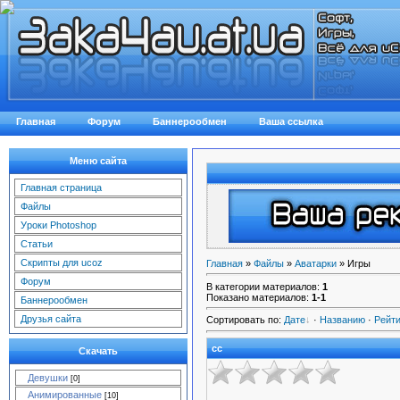
Главная
Форум
Баннерообмен
Ваша ссылка
Меню сайта
Главная страница
Файлы
Уроки Photoshop
Статьи
Скрипты для ucoz
Главная
»
Файлы
»
Аватарки
» Игры
Форум
В категории материалов
:
1
Показано материалов
:
1-1
Баннерообмен
Друзья сайта
Сортировать по
:
Дате
·
Названию
·
Рейти
сс
Скачать
Девушки
[0]
Анимированные
[10]