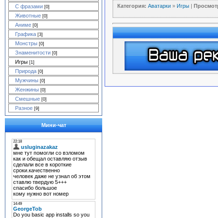
Категория:
Аватарки
»
Игры
|
Просмот
С фразами
[0]
Животные
[0]
Аниме
[0]
Графика
[3]
Монстры
[0]
Знаменитости
[0]
Игры
[1]
Природа
[0]
Мужчины
[0]
Женжины
[0]
Смешные
[0]
Разное
[9]
Мини-чат