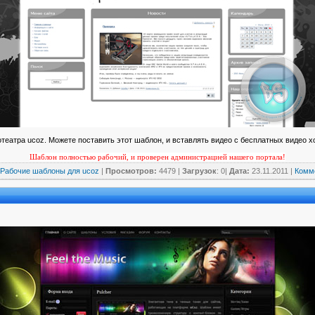
театра ucoz. Можете поставить этот шаблон, и вставлять видео с бесплатных видео хо
Шаблон полностью рабочий, и проверен администрацией нашего портала!
Рабочие шаблоны для ucoz
|
Просмотров:
4479 |
Загрузок
: 0|
Дата:
23.11.2011
|
Комме