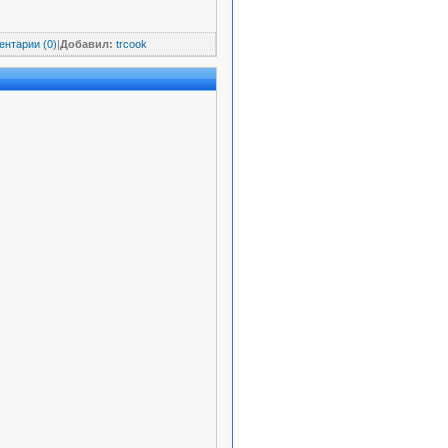
нтарии (0)
|
Добавил:
trcook