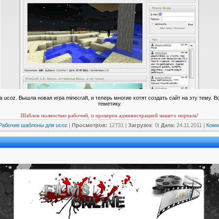
а ucoz. Вышла новая игра minecraft, и теперь многие хотят создать сайт на эту тему.
теметику.
Шаблон полностью рабочий, и проверен администрацией нашего портала!
Рабочие шаблоны для ucoz
|
Просмотров:
12731 |
Загрузок
: 0|
Дата:
24.11.2011
|
Комм