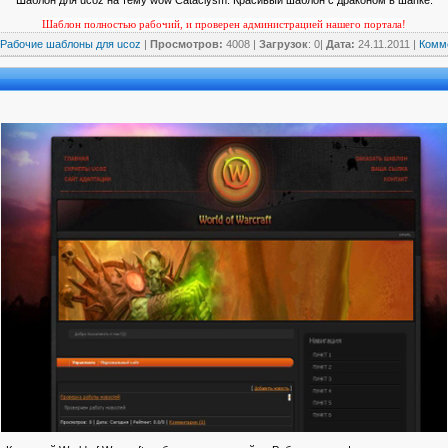
Шаблон для ucoz на тему wow Cataclysm. Красивый шаблон с драконом в шапке.
Шаблон полностью рабочий, и проверен администрацией нашего портала!
Рабочие шаблоны для ucoz
|
Просмотров:
4008 |
Загрузок
: 0|
Дата:
24.11.2011
|
Комме