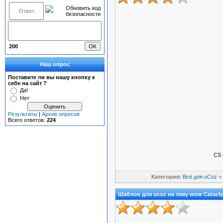
200
Наш опрос
Поставите ли вы нашу кнопку к
себе на сайт ?
Да!
Нет
Результаты
|
Архив опросов
Всего ответов:
224
CS 
Категория:
Всё для uCoz
»
Шаблон для ucoz на тему wow Catacl