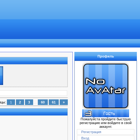
Профиль
ицы
:
1
2
3
...
60
61
»
Пожалуйста пройдите быструю
регистрацию или войдите в свой
аккаунт.
Регистрация
Вход