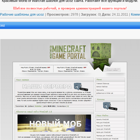
Красивый World of Warcraft шаблон для ucoz сайта. Работают все функции и модули.
Шаблон полностью рабочий, и проверен администрацией нашего портала!
Рабочие шаблоны для ucoz
|
Просмотров:
2978 |
Загрузок
: 0|
Дата:
24.11.2011
|
Комме
coz