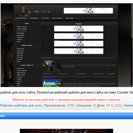
шаблон для ucoz сайта. Полностью рабочий шаблон для юкоз сайта на тему Counter-Str
Шаблон полностью рабочий, и проверен администрацией нашего портала!
Рабочие шаблоны для ucoz
|
Просмотров:
3705 |
Загрузок
: 0|
Дата:
24.11.2011
|
Комме
ysm