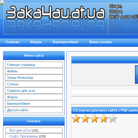
Главная
Форум
Баннерообмен
Ваша ссылка
Меню сайта
Главная страница
Файлы
Уроки Photoshop
Статьи
Скрипты для ucoz
Форум
Баннерообмен
Друзья сайта
CS портал для юкоз сайта с PSD шапк
Скачать
Всё для uCoz
[101]
Софт, Программы
[276]