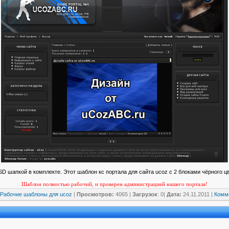
SD шапкой в комплекте. Этот шаблон кс портала для сайта ucoz с 2 блоками чёрного цв
Шаблон полностью рабочий, и проверен администрацией нашего портала!
Рабочие шаблоны для ucoz
|
Просмотров:
4065 |
Загрузок
: 0|
Дата:
24.11.2011
|
Комме