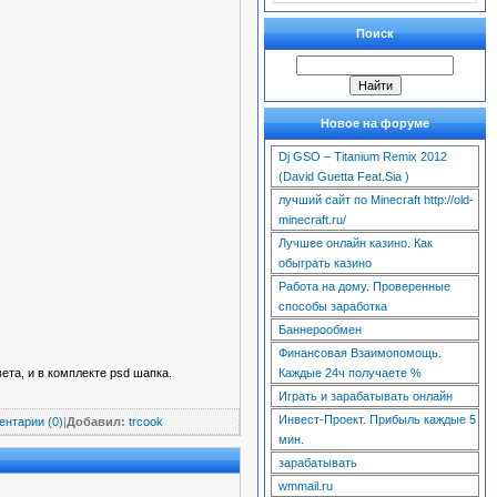
Поиск
Новое на форуме
Dj GSO – Titanium Remix 2012
(David Guetta Feat.Sia )
лучший сайт по Minecraft http://old-
minecraft.ru/
Лучшее онлайн казино. Как
обыграть казино
Работа на дому. Проверенные
способы заработка
Баннерообмен
Финансовая Взаимопомощь.
Каждые 24ч получаете %
ета, и в комплекте psd шапка.
Играть и зарабатывать онлайн
Инвест-Проект. Прибыль каждые 5
нтарии (0)
|
Добавил:
trcook
мин.
зарабатывать
wmmail.ru