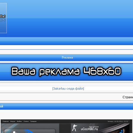
Реклама
[3aka4au сюда файл]
Стран
ой