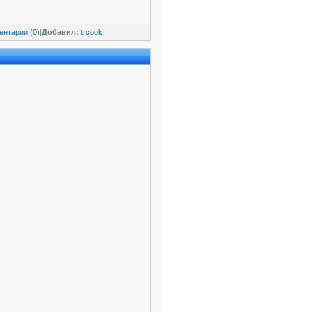
нтарии (0)
|
Добавил:
trcook