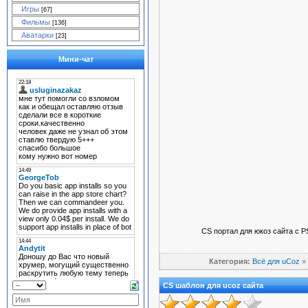
Игры
[67]
Фильмы
[136]
Аватарки
[23]
Мини-чат
CS портал для юкоз сайта с P
Категория:
Всё для uCoz
»
CS шаблон для ucoz сайта