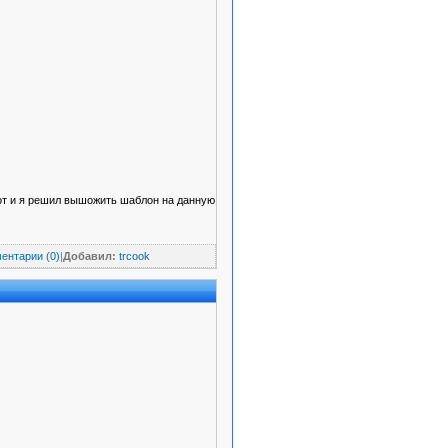
 Вот и я решил вышожить шаблон на данную
ентарии (0)
|
Добавил:
trcook