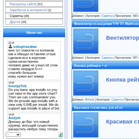
Раскуртка сайта!
[57]
Зароботок в интернете!
[1]
Скрипты
Добавил:
| Категория:
Скрипты
| Просмотров: 540 
[89]
Другое
[44]
Вентилятор охлаждения VW T5 Multivan
Мини-чат
Вентилятор
Добавил:
| Категория:
Скрипты
| Просмотров: 597 
Кнопка рейтинга + и -
Кнопка рейт
Добавил:
Bitfood
| Категория:
Скрипты
| Просмотро
Красивая статистика для uCoz
Красивая с