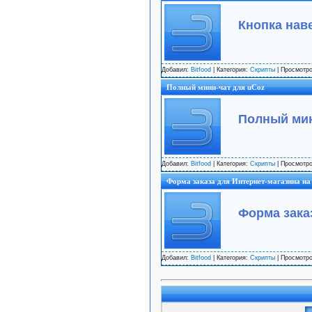
Кнопка нав
Добавил:
Bitfood
| Категория:
Скрипты
| Просмотро
Полный мини-чат для uCoz
Полный мин
Добавил:
Bitfood
| Категория:
Скрипты
| Просмотро
Форма заказа для Интернет-магазина на
Форма зака
Добавил:
Bitfood
| Категория:
Скрипты
| Просмотро