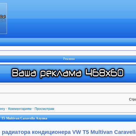
Реклама
Стр
нгу
·
Комментариям
·
Просмотрам
T5 Multivan Caravella Алупка
 радиатора кондиционера VW T5 Multivan Caravell