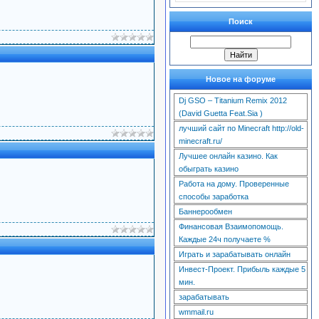
Поиск
Новое на форуме
Dj GSO – Titanium Remix 2012
(David Guetta Feat.Sia )
лучший сайт по Minecraft http://old-
minecraft.ru/
Лучшее онлайн казино. Как
обыграть казино
Работа на дому. Проверенные
способы заработка
Баннерообмен
Финансовая Взаимопомощь.
Каждые 24ч получаете %
Играть и зарабатывать онлайн
Инвест-Проект. Прибыль каждые 5
мин.
зарабатывать
wmmail.ru