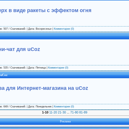
ерх в виде ракеты с эффектом огня
в: 507 / Скачиваний: | Дата:
Воскресенье
|
Комментарии (0)
и-чат для uCoz
в: 535 / Скачиваний: | Дата:
Пятница
|
Комментарии (0)
 uCoz
за для Интернет-магазина на uCoz
в: 649 / Скачиваний: | Дата:
Понедельник
|
Комментарии (0)
1-10
11-20
21-30
...
71-80
81-89
Реклама