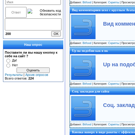
Добавил:
Bitfood
| Категория:
Скрипты
| Просмотро
Вид комментариев ucoz с круглым Avata
Вид коммен
200
Добавил:
Bitfood
| Категория:
Скрипты
| Просмотро
Наш опрос
Up на подобии как в вк
Поставите ли вы нашу кнопку к
себе на сайт ?
Да!
Up на подоб
Нет
Результаты
|
Архив опросов
Всего ответов:
224
Добавил:
Bitfood
| Категория:
Скрипты
| Просмотро
Cоц. закладки для сайта
Cоц. заклад
Добавил:
Bitfood
| Категория:
Скрипты
| Просмотро
Кнопка наверх в виде ракеты с эффекто