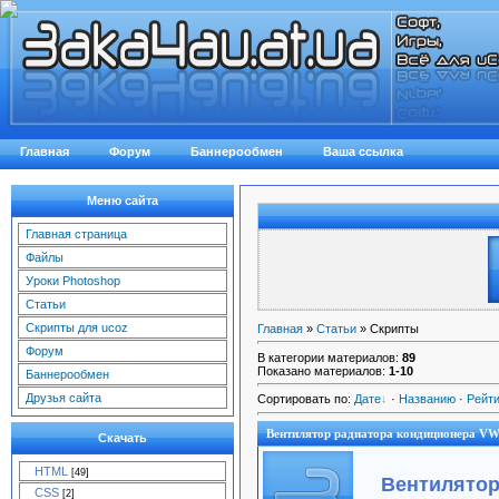
Главная
Форум
Баннерообмен
Ваша ссылка
Меню сайта
Главная страница
Файлы
Уроки Photoshop
Статьи
Скрипты для ucoz
Главная
»
Статьи
» Скрипты
Форум
В категории материалов
:
89
Показано материалов
:
1-10
Баннерообмен
Друзья сайта
Сортировать по
:
Дате
·
Названию
·
Рейти
Вентилятор радиатора кондиционера VW 
Скачать
HTML
[49]
Вентилятор
CSS
[2]