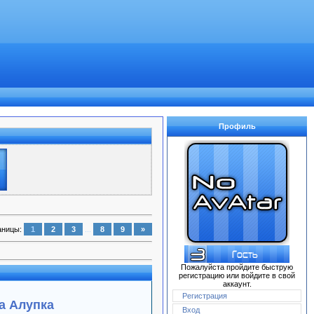
Профиль
аницы
:
1
2
3
...
8
9
»
Пожалуйста пройдите быструю
регистрацию или войдите в свой
аккаунт.
Регистрация
a Алупка
Вход