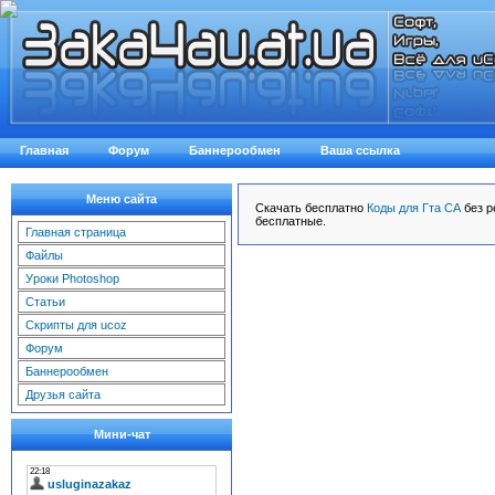
Главная
Форум
Баннерообмен
Ваша ссылка
Меню сайта
Скачать бесплатно
Коды для Гта СА
без р
бесплатные.
Главная страница
Файлы
Уроки Photoshop
Статьи
Скрипты для ucoz
Форум
Баннерообмен
Друзья сайта
Мини-чат